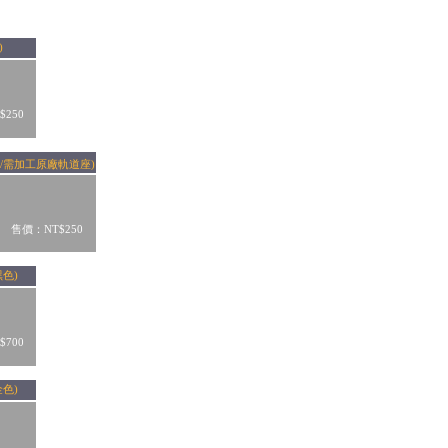
)
250
序號/需加工原廠軌道座)
售價：NT$250
黑色)
700
金色)